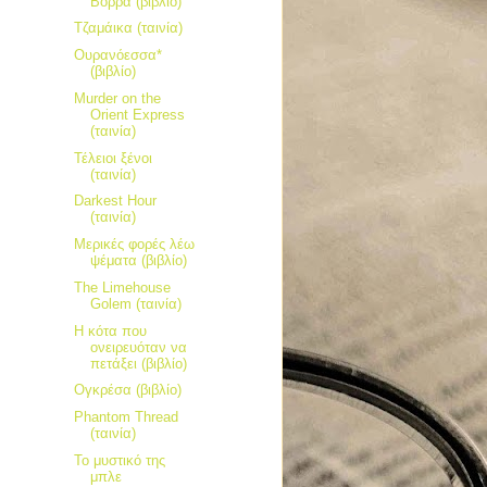
Βορρά (βιβλίο)
Τζαμάικα (ταινία)
Ουρανόεσσα*
(βιβλίο)
Murder on the
Orient Express
(ταινία)
Τέλειοι ξένοι
(ταινία)
Darkest Hour
(ταινία)
Μερικές φορές λέω
ψέματα (βιβλίο)
The Limehouse
Golem (ταινία)
Η κότα που
ονειρευόταν να
πετάξει (βιβλίο)
Ογκρέσα (βιβλίο)
Phantom Thread
(ταινία)
Το μυστικό της
μπλε