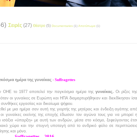
56)
Σειρές
(27)
Θέατρο
(5)
Documentaries
(1)
Αποτύπωμα
(1)
γκόσ
μ
ια
η
μ
έρα
της
γυναίκας
-
Suffragettes
ν ΟΗΕ το 1977 αποτελεί την παγκόσμια ημέρα της
γυναίκας.
Οι ρίζες τη
όταν οι γυναίκες σε Ευρώπη και ΗΠΑ διαμαρτυρήθηκαν και διεκδίκησαν ίσ
ς συνθήκες εργασίας και δικαίωμα ψήφου.
θεί με μια ημέρα σαν αυτή της γιορτής της μητέρας και ένδειξη αγάπης απ
 οι γυναίκες εκείνης της εποχής έδωσαν τον αγώνα τους για να μπορεί 
ι ισάξια «ύπαρξη» με αυτή των ανδρών, μέσα στο κόσμο, ξεφεύγοντας έτσ
σιακό χώρο και την στυγνή υποταγή από το ανδρικό φύλο σε περιπτώσει
ίησης και μόνο.
Suffragettes
– 2016