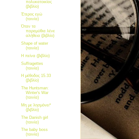
πολυκατοικίας
(βιβλίο)
Έτερος εγώ
(ταινία)
Όταν τα
παραμύθια λένε
αλήθεια (βιβλίο)
Shape of water
(ταινία)
Η πείνα (βιβλίο)
Suffragettes
(ταινία)
Η μέθοδος 15.33
(βιβλίο)
The Huntsman:
Winter's War
(ταινία)
Μη με λησμόνει*
(βιβλίο)
The Danish girl
(ταινία)
The baby boss
(ταινία)