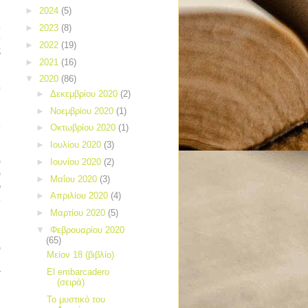
►
2024
(5)
ι
►
2023
(8)
ε
►
2022
(19)
ς
►
2021
(16)
α
▼
2020
(86)
h
►
Δεκεμβρίου 2020
(2)
►
Νοεμβρίου 2020
(1)
λ
►
Οκτωβρίου 2020
(1)
►
Ιουλίου 2020
(3)
υ
►
Ιουνίου 2020
(2)
υ
►
Μαΐου 2020
(3)
ο
►
Απριλίου 2020
(4)
ε
α
►
Μαρτίου 2020
(5)
,
▼
Φεβρουαρίου 2020
ν
(65)
υ
Μείον 18 (βιβλίο)
El embarcadero
r
(σειρά)
Το μυστικό του