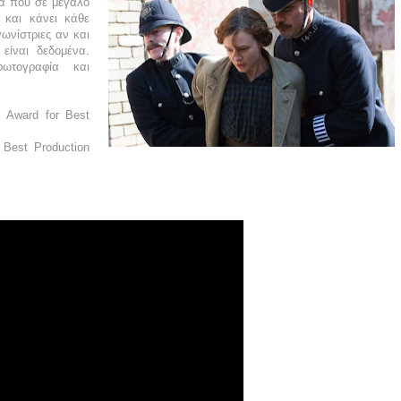
μα που σε μεγάλο
 και κάνει κάθε
ωνίστριες αν και
 είναι δεδομένα.
φωτογραφία και
m Award for Best
 Best Production