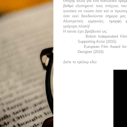
εποχής αλλά για ένα κοινωνικό δρά
βαθμό εξυπηρετεί τους στόχους του
γυναίκα να νιώσει όσα και οι πρωταγ
όσα εκεί διεκδικούνται σήμερα μας
Αξιοπρεπείς ερμηνείες, όμορφη 
γρήγορη πλοκή!
Η ταινία έχει βραβευτεί ως:
·
British Independent Fil
Supporting Actor (2015)
·
European Film Award for
Designer (2016)
Δείτε το τρέιλερ εδώ: