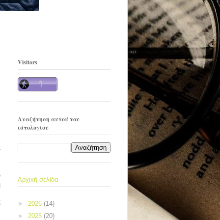
Visitors
Αναζήτηση αυτού του
ιστολογίου
ς
α
ό
Αρχική σελίδα
η
ι
ς
►
2026
(14)
►
2025
(20)