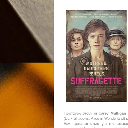
Πρωταγωνιστούν
οι
Carey Mulligan
(
(Dark Shadows, Alice in Wonderland)
κ
Δεν πρόκειται απλά για την απεικό