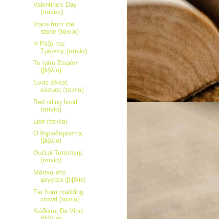
Valentine's Day
(ταινίες)
Voice from the
stone (ταινία)
Η Ρόζα της
Σμύρνης (ταινία)
Το τρίτο Στεφάνι
(βιβλίο)
Ένας άλλος
κόσμος (ταινία)
Red riding hood
(ταινία)
Lion (ταινία)
Ο θηριοδαμαστής
(βιβλίο)
Ουζερί Τσιτσάνης
(ταινία)
Μάσκα στο
φεγγάρι (βιβλίο)
Far from madding
crowd (ταινία)
Κώδικας Da Vinci
(βιβλίο)