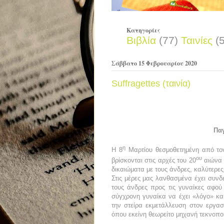
Κατηγορίες
Βιβλία
(77)
Ταινίες
(
Σάββατο 15 Φεβρουαρίου 2020
Suffragettes (ταινία)
Πα
η
Η 8
Μαρτίου θεσμοθετημένη από το
ου
βρίσκονται στις αρχές του 20
αιώνα 
δικαιώματα με τους άνδρες, καλύτερε
Στις μέρες μας λανθασμένα έχει συνδε
τους άνδρες προς τις γυναίκες αφού
σύγχρονη γυναίκα να έχει «λόγο» κα
την στείρα εκμετάλλευση στον εργα
όπου εκείνη θεωρείτο μηχανή τεκνοπο