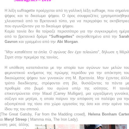
Η λέξη
suffragette
προέρχεται από τη γαλλική λέξη
suffrage
, που σημαίνε
ψήφος και το δικαίωμα ψήφου. Ο όρος σουφραζέτες χρησιμοποιήθηκ
χλευαστικά από το Βρετανικό τύπο, για να περιγράψει τις ακτιβίστριε
που αγωνίζονταν για το δικαίωμα ψήφου.
Καμία ταινία δεν θα ταίριαζε περισσότερο για την συγκεκριμένη ημέρ
από το βρετανικό δράμα
“
Suffragettes
”
σκηνοθετημένο από την
Sara
Gavron
και γραμμένο από την
Abi Morgan
.
"
Μην καταθέτετε τα όπλα. Ο αγώνας δεν έχει τελειώσει
", δήλωσε η Μέρι
Στριπ στην πρεμιέρα της ταινίας.
Η υπόθεση καταπιάνεται με την ιστορία των αγώνων των μελών το
φεμινιστικού κινήματος της πρώιμης περιόδου για την απόκτηση το
δικαιώματος ψήφου των γυναικών στη Μ. Βρετανία. Μην έχοντας άλλ
τρόπο διεκδίκησης, στρέφονται στη βία, θυσιάζοντας
τα πάντα μ
προθυμία στο βωμό του αγώνα υπέρ της ισότητας. Η ταινί
επικεντρώνεται στην Maud (
Carrey
Mulligan), μια εργαζόμενη γυναίκα
σύζυγο και μητέρα, η οποία παίρνει την απόφαση να παλέψει για τη
αξιοπρέπειά της τόσο στο χώρο εργασίας της όσο και στην αρένα το
ίδιου της του σπιτιού.
The Great Gatsby, Far from the Madding crowd),
Helena Bonham Carte
αι
Meryl Streep
( Mamma mia, The Iron Lady).
νιση μιας άλλης