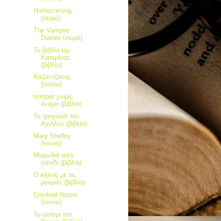
Homecoming
(σειρά)
The Vampire
Diaries (σειρά)
Το βιβλίο της
Κατερίνας
(βιβλίο)
Καζαντζάκης
(ταινία)
Ιστορία χωρίς
όνομα (βιβλίο)
Το τραγούδι του
Αχιλλέα (βιβλίο)
Mary Shelley
(ταινία)
Μυρωδιά από
σανίδι (βιβλίο)
Ο κήπος με τις
μουριές (βιβλίο)
Crooked House
(ταινία)
Το αστέρι του