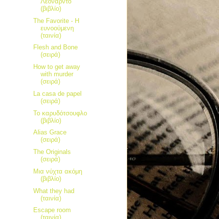
Λεονάρντο
(βιβλίο)
The Favorite - Η
ευνοούμενη
(ταινία)
Flesh and Bone
(σειρά)
How to get away
with murder
(σειρά)
La casa de papel
(σειρά)
Το καρυδότσουφλο
(βιβλίο)
Alias Grace
(σειρά)
The Originals
(σειρά)
Μια νύχτα ακόμη
(βιβλίο)
What they had
(ταινία)
Escape room
(ταινία)