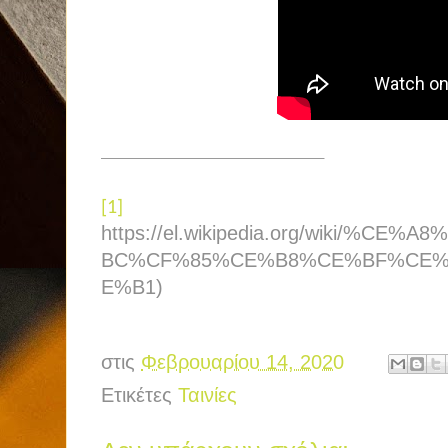
[1]
https://el.wikipedia.org/wiki/%
BC%CF%85%CE%B8%CE%BF%CE
E%B1)
στις
Φεβρουαρίου 14, 2020
Ετικέτες
Ταινίες