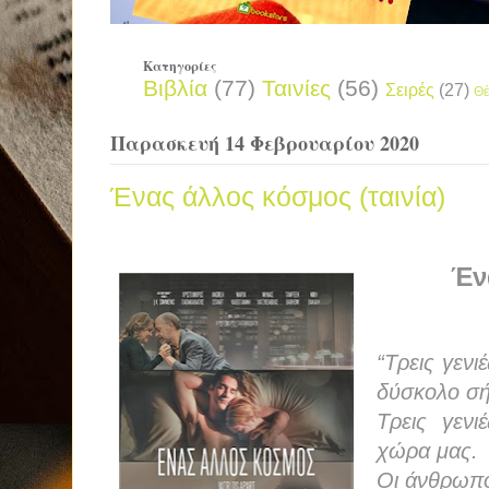
Κατηγορίες
Βιβλία
(77)
Ταινίες
(56)
Σειρές
(27)
Θέ
Παρασκευή 14 Φεβρουαρίου 2020
Ένας άλλος κόσμος (ταινία)
Έν
“Τρεις γεν
δύσκολο σή
Τρεις γεν
χώρα μας.
Οι άνθρωποι