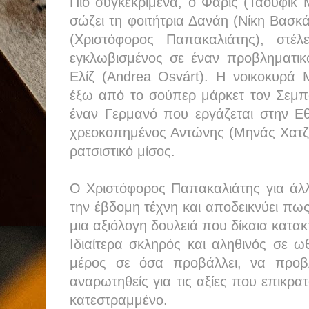
Πιο συγκεκριμένα, ο Φάρις (Ταουφίκ 
σώζει τη φοιτήτρια Δανάη (Νίκη Βασκ
(Χριστόφορος Παπακαλιάτης), στέλε
εγκλωβισμένος σε έναν προβληματικ
Ελίζ (Andrea Osvárt). Η νοικοκυρά 
έξω από το σούπερ μάρκετ τον Σεμπ
έναν Γερμανό που εργάζεται στην Εθν
χρεοκοπημένος Αντώνης (Μηνάς Χατζ
ρατσιστικό μίσος.
Ο Χριστόφορος Παπακαλιάτης για άλλη
την έβδομη τέχνη και αποδεικνύει πω
μια αξιόλογη δουλειά που δίκαια κατα
Ιδιαίτερα σκληρός και αληθινός σε 
μέρος σε όσα προβάλλει, να προβλ
αναρωτηθείς για τις αξίες που επικρα
κατεστραμμένο.