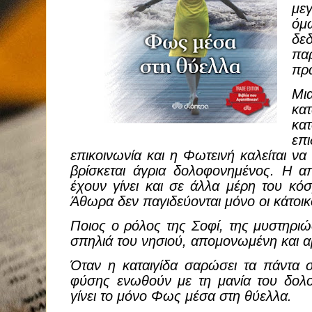
με
όμ
δεδ
πα
πρ
Μι
κατ
κα
επ
επικοινωνία και η Φωτεινή καλείται να
βρίσκεται άγρια δολοφονημένος. Η α
έχουν γίνει και σε άλλα μέρη του κόσ
Άθωρα δεν παγιδεύονται μόνο οι κάτοικ
Ποιος ο ρόλος της Σοφί, της μυστηριώ
σπηλιά του νησιού, απομονωμένη και α
Όταν η καταιγίδα σαρώσει τα πάντα σ
φύσης ενωθούν με τη μανία του δολ
γίνει το μόνο Φως μέσα στη θύελλα.