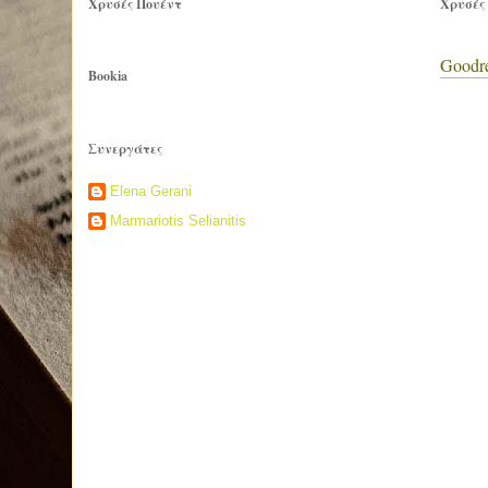
Χρυσές Πουέντ
Χρυσές
Goodr
Bookia
Συνεργάτες
Elena Gerani
Marmariotis Selianitis